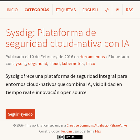
INICIO
CATEGORÍAS
ETIQUETAS
ENGLISH
🌙
☀
RSS
Sysdig: Plataforma de
seguridad cloud-nativa con IA
Publicado el 10 de February de 2016 en
Herramientas
• Etiquetado
con
sysdig
,
seguridad
,
cloud
,
kubernetes
,
falco
Sysdig ofrece una plataforma de seguridad integral para
entornos cloud-nativos que combina IA, visibilidad en
tiempo real e innovación open source
Seguir leyendo
© 2026 - This work is licensed under a
Creative Commons Attribution-ShareAlike
Construido con
Pelican
usando el tema
Flex