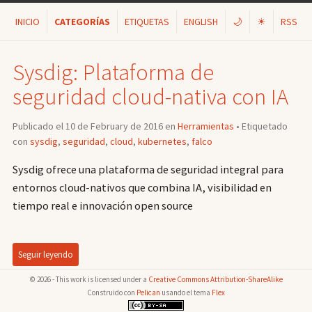
INICIO
CATEGORÍAS
ETIQUETAS
ENGLISH
🌙
☀
RSS
Sysdig: Plataforma de
seguridad cloud-nativa con IA
Publicado el 10 de February de 2016 en
Herramientas
• Etiquetado
con
sysdig
,
seguridad
,
cloud
,
kubernetes
,
falco
Sysdig ofrece una plataforma de seguridad integral para
entornos cloud-nativos que combina IA, visibilidad en
tiempo real e innovación open source
Seguir leyendo
© 2026 - This work is licensed under a
Creative Commons Attribution-ShareAlike
Construido con
Pelican
usando el tema
Flex