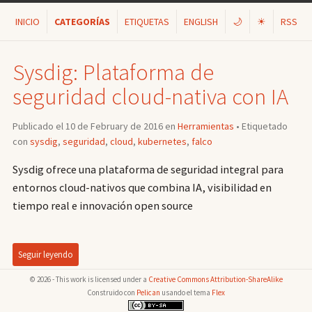
INICIO
CATEGORÍAS
ETIQUETAS
ENGLISH
🌙
☀
RSS
Sysdig: Plataforma de
seguridad cloud-nativa con IA
Publicado el 10 de February de 2016 en
Herramientas
• Etiquetado
con
sysdig
,
seguridad
,
cloud
,
kubernetes
,
falco
Sysdig ofrece una plataforma de seguridad integral para
entornos cloud-nativos que combina IA, visibilidad en
tiempo real e innovación open source
Seguir leyendo
© 2026 - This work is licensed under a
Creative Commons Attribution-ShareAlike
Construido con
Pelican
usando el tema
Flex