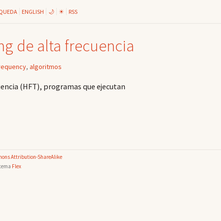
QUEDA
ENGLISH
🌙
☀
RSS
ng de alta frecuencia
frequency
,
algoritmos
uencia (HFT), programas que ejecutan
ons Attribution-ShareAlike
 tema
Flex