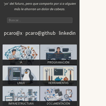
'yo' del futuro, pero que comparto por si a alguien
más le ahorran un dolor de cabeza.
Search articles
pcaro@x
pcaro@github
linkedin
IA
PROGRAMACIÓN
LINUX
HERRAMIENTAS
INFRAESTRUCTURA
DOCUMENTACIÓN