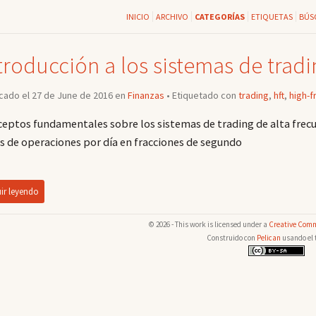
INICIO
ARCHIVO
CATEGORÍAS
ETIQUETAS
BÚS
troducción a los sistemas de tradi
cado el 27 de June de 2016 en
Finanzas
• Etiquetado con
trading
,
hft
,
high-
eptos fundamentales sobre los sistemas de trading de alta frec
s de operaciones por día en fracciones de segundo
ir leyendo
© 2026 - This work is licensed under a
Creative Comm
Construido con
Pelican
usando el