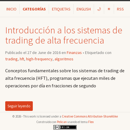
INICIO
CATEGORÍAS
ETIQUETAS
ENGLISH
🌙
☀
RSS
Introducción a los sistemas de
trading de alta frecuencia
Publicado el 27 de June de 2016 en
Finanzas
• Etiquetado con
trading
,
hft
,
high-frequency
,
algoritmos
Conceptos fundamentales sobre los sistemas de trading de
alta frecuencia (HFT), programas que ejecutan miles de
operaciones por día en fracciones de segundo
Seguir leyendo
© 2026 - This work is licensed under a
Creative Commons Attribution-ShareAlike
Construido con
Pelican
usando el tema
Flex