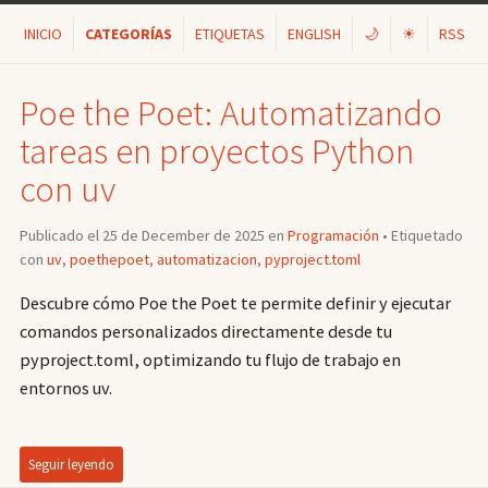
INICIO
CATEGORÍAS
ETIQUETAS
ENGLISH
🌙
☀
RSS
Poe the Poet: Automatizando
tareas en proyectos Python
con uv
Publicado el 25 de December de 2025 en
Programación
• Etiquetado
con
uv
,
poethepoet
,
automatizacion
,
pyproject.toml
Descubre cómo Poe the Poet te permite definir y ejecutar
comandos personalizados directamente desde tu
pyproject.toml, optimizando tu flujo de trabajo en
entornos uv.
Seguir leyendo