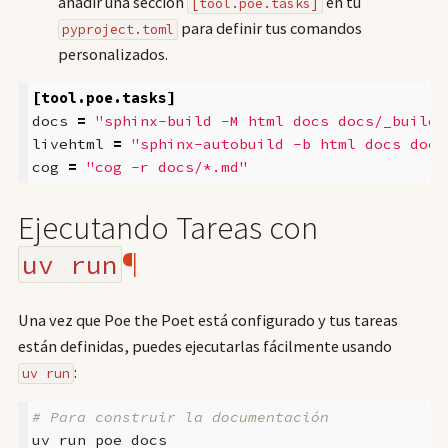
añadir una sección
en tu
[tool.poe.tasks]
para definir tus comandos
pyproject.toml
personalizados.
[tool.poe.tasks]
docs
=
"sphinx-build -M html docs docs/_build"
livehtml
=
"sphinx-autobuild -b html docs docs
cog
=
"cog -r docs/*.md"
Ejecutando Tareas con
¶
uv run
Una vez que Poe the Poet está configurado y tus tareas
están definidas, puedes ejecutarlas fácilmente usando
:
uv run
# Para construir la documentación
uv
run
poe
docs
