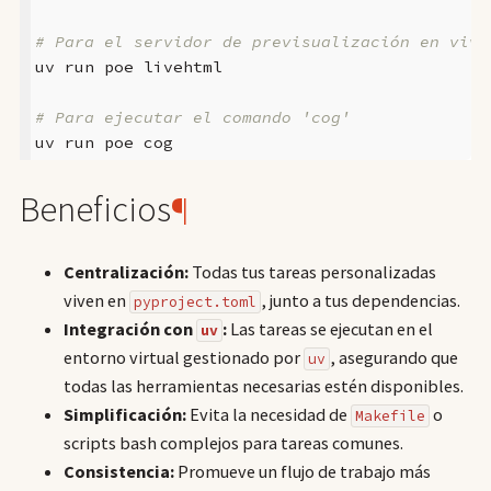
# Para el servidor de previsualización en vivo
uv
run
poe
livehtml

# Para ejecutar el comando 'cog'
uv
run
poe
Beneficios
¶
Centralización:
Todas tus tareas personalizadas
viven en
, junto a tus dependencias.
pyproject.toml
Integración con
:
Las tareas se ejecutan en el
uv
entorno virtual gestionado por
, asegurando que
uv
todas las herramientas necesarias estén disponibles.
Simplificación:
Evita la necesidad de
o
Makefile
scripts bash complejos para tareas comunes.
Consistencia:
Promueve un flujo de trabajo más