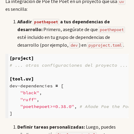
La integración de Poe the Poet en un proyecto que usa
uv
es sencilla:
Añadir
a tus dependencias de
poethepoet
desarrollo:
Primero, asegúrate de que
poethepoet
esté incluido en tu grupo de dependencias de
desarrollo (por ejemplo,
) en
.
dev
pyproject.toml
[project]
# ... otras configuraciones del proyecto ...
[tool.uv]
dev-dependencies
=
[
"black"
,
"ruff"
,
"poethepoet>=0.38.0"
,
# Añade Poe the Poet
]
Definir tareas personalizadas:
Luego, puedes