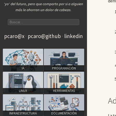
dema
'yo' del futuro, pero que comparto por si a alguien
más le ahorran un dolor de cabeza.
Search articles
pcaro@x
pcaro@github
linkedin
IA
PROGRAMACIÓN
LINUX
HERRAMIENTAS
Ad
INFRAESTRUCTURA
DOCUMENTACIÓN
La t