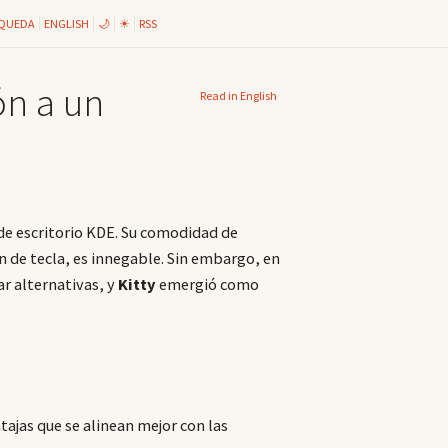
QUEDA
ENGLISH
🌙
☀
RSS
ón a un
Read in English
de escritorio KDE. Su comodidad de
 de tecla, es innegable. Sin embargo, en
r alternativas, y
Kitty
emergió como
tajas que se alinean mejor con las