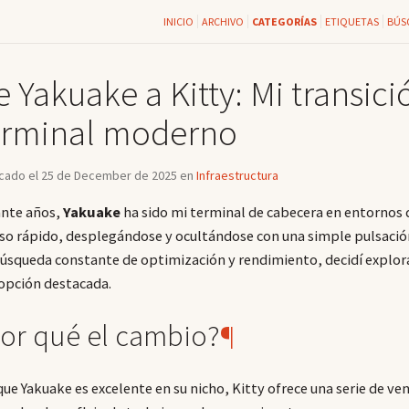
INICIO
ARCHIVO
CATEGORÍAS
ETIQUETAS
BÚS
 Yakuake a Kitty: Mi transici
erminal moderno
icado el 25 de December de 2025 en
Infraestructura
nte años,
Yakuake
ha sido mi terminal de cabecera en entornos 
so rápido, desplegándose y ocultándose con una simple pulsación
úsqueda constante de optimización y rendimiento, decidí explora
opción destacada.
or qué el cambio?
¶
ue Yakuake es excelente en su nicho, Kitty ofrece una serie de ven