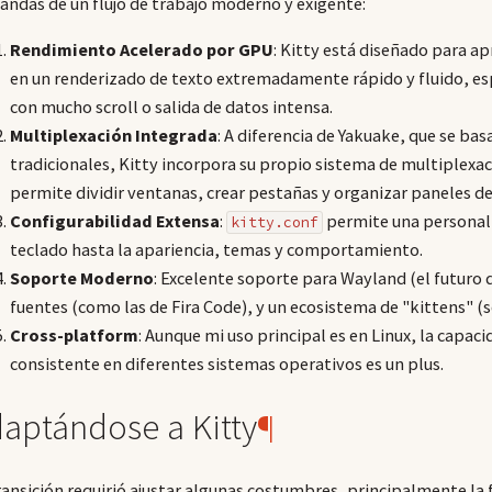
ndas de un flujo de trabajo moderno y exigente:
Rendimiento Acelerado por GPU
: Kitty está diseñado para apr
en un renderizado de texto extremadamente rápido y fluido, e
con mucho scroll o salida de datos intensa.
Multiplexación Integrada
: A diferencia de Yakuake, que se ba
tradicionales, Kitty incorpora su propio sistema de multiplexac
permite dividir ventanas, crear pestañas y organizar paneles de 
Configurabilidad Extensa
:
permite una personali
kitty.conf
teclado hasta la apariencia, temas y comportamiento.
Soporte Moderno
: Excelente soporte para Wayland (el futuro de
fuentes (como las de Fira Code), y un ecosistema de "kittens" (s
Cross-platform
: Aunque mi uso principal es en Linux, la capac
consistente en diferentes sistemas operativos es un plus.
aptándose a Kitty
¶
ransición requirió ajustar algunas costumbres, principalmente la 