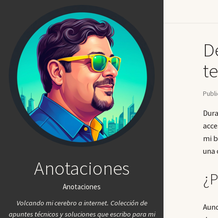
De
t
Publ
Dura
acce
mi b
una 
Anotaciones
¿P
Anotaciones
Volcando mi cerebro a internet. Colección de
Aunq
apuntes técnicos y soluciones que escribo para mi