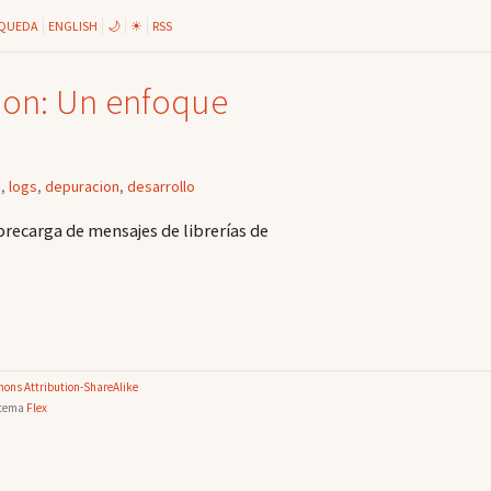
QUEDA
ENGLISH
🌙
☀
RSS
hon: Un enfoque
g
,
logs
,
depuracion
,
desarrollo
brecarga de mensajes de librerías de
ons Attribution-ShareAlike
 tema
Flex