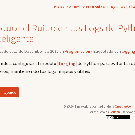
INICIO
ARCHIVO
CATEGORÍAS
ETIQUETAS
BÚS
duce el Ruido en tus Logs de Pyt
teligente
icado el 25 de December de 2025 en
Programación
• Etiquetado con
loggin
nde a configurar el módulo
de Python para evitar la so
logging
eros, manteniendo tus logs limpios y útiles.
ir leyendo
© 2026 - This work is licensed under a
Creative Comm
Construido con
Pelican
usando el