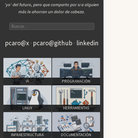
'yo' del futuro, pero que comparto por si a alguien
más le ahorran un dolor de cabeza.
Search articles
pcaro@x
pcaro@github
linkedin
IA
PROGRAMACIÓN
LINUX
HERRAMIENTAS
INFRAESTRUCTURA
DOCUMENTACIÓN