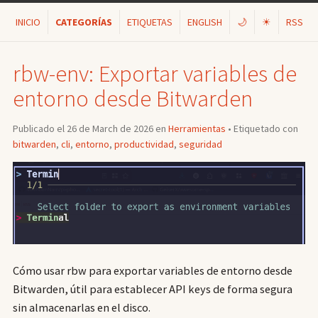
INICIO
CATEGORÍAS
ETIQUETAS
ENGLISH
🌙
☀
RSS
rbw-env: Exportar variables de
entorno desde Bitwarden
Publicado el 26 de March de 2026 en
Herramientas
• Etiquetado con
bitwarden
,
cli
,
entorno
,
productividad
,
seguridad
Cómo usar rbw para exportar variables de entorno desde
Bitwarden, útil para establecer API keys de forma segura
sin almacenarlas en el disco.