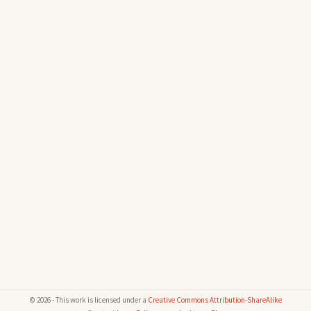
© 2026 - This work is licensed under a
Creative Commons Attribution-ShareAlike