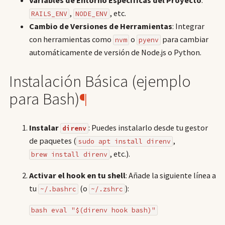
Variables de Entorno Específicas del Proyecto
:
,
, etc.
RAILS_ENV
NODE_ENV
Cambio de Versiones de Herramientas
: Integrar
con herramientas como
o
para cambiar
nvm
pyenv
automáticamente de versión de Node.js o Python.
Instalación Básica (ejemplo
para Bash)
¶
Instalar
: Puedes instalarlo desde tu gestor
direnv
de paquetes (
,
sudo apt install direnv
, etc.).
brew install direnv
Activar el hook en tu shell
: Añade la siguiente línea a
tu
(o
):
~/.bashrc
~/.zshrc
bash eval "$(direnv hook bash)"