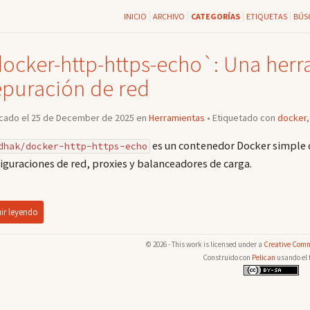
INICIO
ARCHIVO
CATEGORÍAS
ETIQUETAS
BÚS
ocker-http-https-echo`: Una herr
puración de red
icado el 25 de December de 2025 en
Herramientas
• Etiquetado con
docker
es un contenedor Docker simple q
dhak/docker-http-https-echo
iguraciones de red, proxies y balanceadores de carga.
ir leyendo
© 2026 - This work is licensed under a
Creative Comm
Construido con
Pelican
usando el