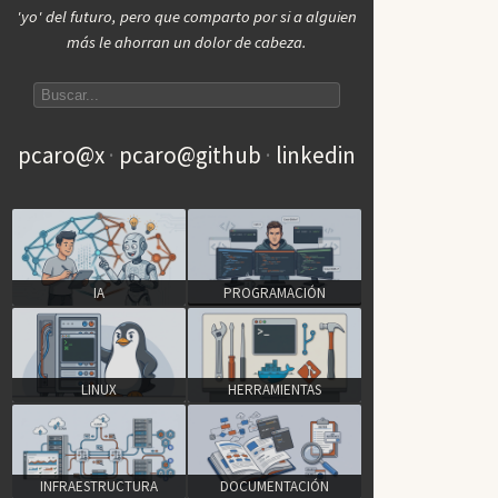
'yo' del futuro, pero que comparto por si a alguien
más le ahorran un dolor de cabeza.
Search articles
pcaro@x
pcaro@github
linkedin
IA
PROGRAMACIÓN
LINUX
HERRAMIENTAS
INFRAESTRUCTURA
DOCUMENTACIÓN