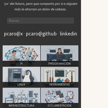
'yo' del futuro, pero que comparto por si a alguien
más le ahorran un dolor de cabeza.
Search articles
pcaro@x
pcaro@github
linkedin
IA
PROGRAMACIÓN
LINUX
HERRAMIENTAS
INFRAESTRUCTURA
DOCUMENTACIÓN