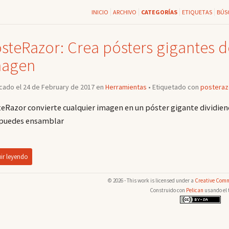
INICIO
ARCHIVO
CATEGORÍAS
ETIQUETAS
BÚS
steRazor: Crea pósters gigantes 
magen
cado el 24 de February de 2017 en
Herramientas
• Etiquetado con
posteraz
eRazor convierte cualquier imagen en un póster gigante dividie
puedes ensamblar
ir leyendo
© 2026 - This work is licensed under a
Creative Comm
Construido con
Pelican
usando el