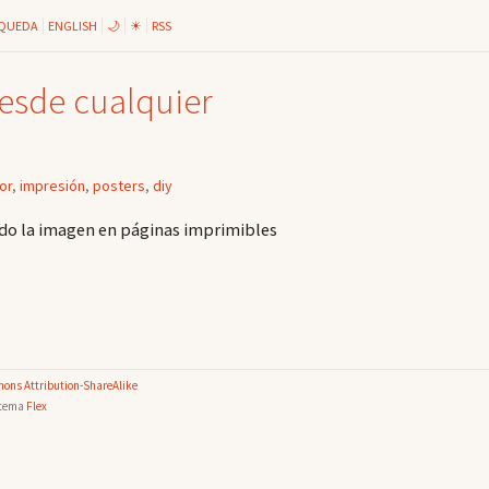
QUEDA
ENGLISH
🌙
☀
RSS
desde cualquier
or
,
impresión
,
posters
,
diy
ndo la imagen en páginas imprimibles
ons Attribution-ShareAlike
 tema
Flex