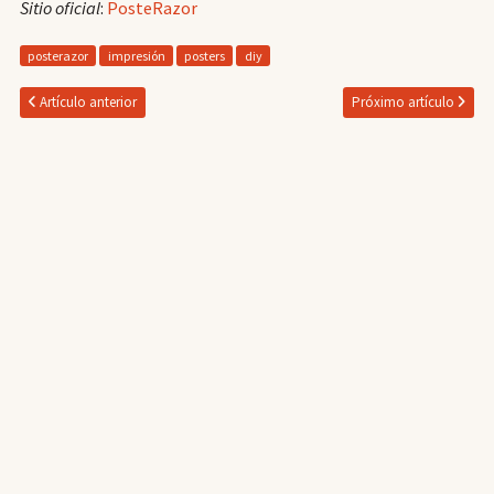
Sitio oficial
:
PosteRazor
posterazor
impresión
posters
diy
Artículo anterior
Próximo artículo