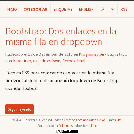
INICIO
CATEGORÍAS
ETIQUETAS
ENGLISH
🌙
☀
RSS
Bootstrap: Dos enlaces en la
misma fila en dropdown
Publicado el 15 de December de 2015 en
Programación
• Etiquetado
con
bootstrap
,
css
,
dropdown
,
flexbox
,
html
Técnica CSS para colocar dos enlaces en la misma fila
horizontal dentro de un menú dropdown de Bootstrap
usando flexbox
Seguir leyendo
© 2026 - This work is licensed under a
Creative Commons Attribution-ShareAlike
Construido con
Pelican
usando el tema
Flex