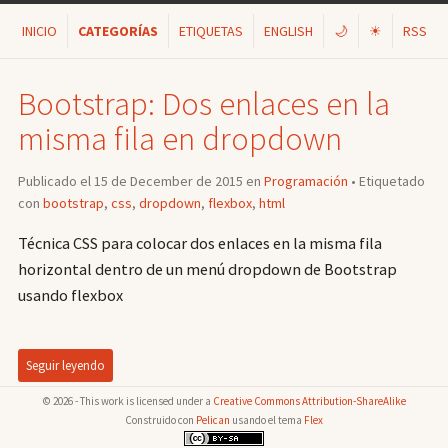
INICIO
CATEGORÍAS
ETIQUETAS
ENGLISH
🌙
☀
RSS
Bootstrap: Dos enlaces en la
misma fila en dropdown
Publicado el 15 de December de 2015 en
Programación
• Etiquetado
con
bootstrap
,
css
,
dropdown
,
flexbox
,
html
Técnica CSS para colocar dos enlaces en la misma fila
horizontal dentro de un menú dropdown de Bootstrap
usando flexbox
Seguir leyendo
© 2026 - This work is licensed under a
Creative Commons Attribution-ShareAlike
Construido con
Pelican
usando el tema
Flex