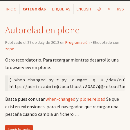
INICIO
CATEGORÍAS
ETIQUETAS
ENGLISH
🌙
☀
RSS
Autorelad en plone
Publicado el 27 de July de 2012 en
Programación
• Etiquetado con
zope
Otro recordatorio. Para recargar mientras desarrollo una
browserview en plone:
$ when-changed.py *.py -c wget -q -O /dev/null 
http://admin:admin@localhost:8080/@@reload?act
Basta pues con usar
when-changed
y
plone.reload
Se que
existen extensiones para el navegador que recargan una
pestaña cuando cambia un fichero …
Seguir leyendo