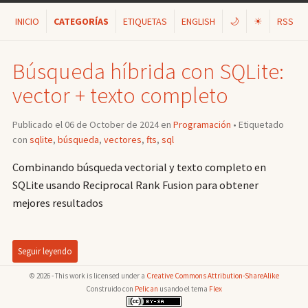
INICIO
CATEGORÍAS
ETIQUETAS
ENGLISH
🌙
☀
RSS
Búsqueda híbrida con SQLite:
vector + texto completo
Publicado el 06 de October de 2024 en
Programación
• Etiquetado
con
sqlite
,
búsqueda
,
vectores
,
fts
,
sql
Combinando búsqueda vectorial y texto completo en
SQLite usando Reciprocal Rank Fusion para obtener
mejores resultados
Seguir leyendo
© 2026 - This work is licensed under a
Creative Commons Attribution-ShareAlike
Construido con
Pelican
usando el tema
Flex