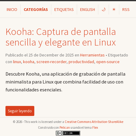
INICIO
CATEGORÍAS
ETIQUETAS
ENGLISH
🌙
☀
RSS
Kooha: Captura de pantalla
sencilla y elegante en Linux
Publicado el 25 de December de 2025 en
Herramientas
• Etiquetado
con
linux
,
kooha
,
screen-recorder
,
productividad
,
open-source
Descubre Kooha, una aplicación de grabación de pantalla
minimalista para Linux que combina facilidad de uso con
funcionalidades esenciales.
Seguir leyendo
© 2026 - This work is licensed under a
Creative Commons Attribution-ShareAlike
Construido con
Pelican
usando el tema
Flex