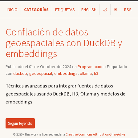
INICIO
CATEGORÍAS
ETIQUETAS
ENGLISH
🌙
☀
RSS
Conflación de datos
geoespaciales con DuckDB y
embeddings
Publicado el 01 de October de 2024 en
Programación
• Etiquetado
con
duckdb
,
geoespacial
,
embeddings
,
ollama
,
h3
Técnicas avanzadas para integrar fuentes de datos
geoespaciales usando DuckDB, H3, Ollama y modelos de
embeddings
Seguir leyendo
© 2026 - This work is licensed under a
Creative Commons Attribution-ShareAlike