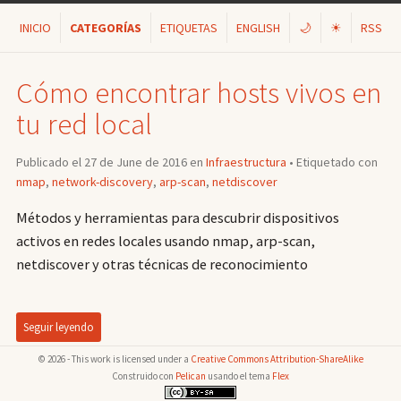
INICIO
CATEGORÍAS
ETIQUETAS
ENGLISH
🌙
☀
RSS
Cómo encontrar hosts vivos en
tu red local
Publicado el 27 de June de 2016 en
Infraestructura
• Etiquetado con
nmap
,
network-discovery
,
arp-scan
,
netdiscover
Métodos y herramientas para descubrir dispositivos
activos en redes locales usando nmap, arp-scan,
netdiscover y otras técnicas de reconocimiento
Seguir leyendo
© 2026 - This work is licensed under a
Creative Commons Attribution-ShareAlike
Construido con
Pelican
usando el tema
Flex