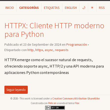
INICIO
CATEGORÍAS
ETIQUETAS
ENGLISH
🌙
☀
RSS
HTTPX: Cliente HTTP moderno
para Python
Publicado el 23 de September de 2024 en
Programación
•
Etiquetado con
http
,
httpx
,
async
,
requests
HTTPX emerge como el sucesor natural de requests,
ofreciendo soporte async, HTTP/2 y una API moderna para
aplicaciones Python contemporáneas
Seguir leyendo
© 2026 - This work is licensed under a
Creative Commons Attribution-ShareAlike
Construido con
Pelican
usando el tema
Flex