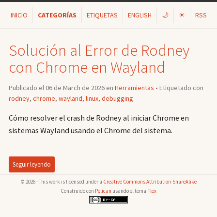
INICIO
CATEGORÍAS
ETIQUETAS
ENGLISH
🌙
☀
RSS
Solución al Error de Rodney
con Chrome en Wayland
Publicado el 06 de March de 2026 en
Herramientas
• Etiquetado con
rodney
,
chrome
,
wayland
,
linux
,
debugging
Cómo resolver el crash de Rodney al iniciar Chrome en
sistemas Wayland usando el Chrome del sistema.
Seguir leyendo
© 2026 - This work is licensed under a
Creative Commons Attribution-ShareAlike
Construido con
Pelican
usando el tema
Flex