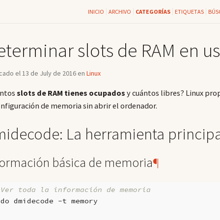
INICIO
ARCHIVO
CATEGORÍAS
ETIQUETAS
BÚS
eterminar slots de RAM en us
cado el 13 de July de 2016 en
Linux
ántos
slots de RAM tienes ocupados
y cuántos libres? Linux pro
onfiguración de memoria sin abrir el ordenador.
idecode: La herramienta principa
formación básica de memoria
¶
 Ver toda la información de memoria
udo
dmidecode
-t
memory
