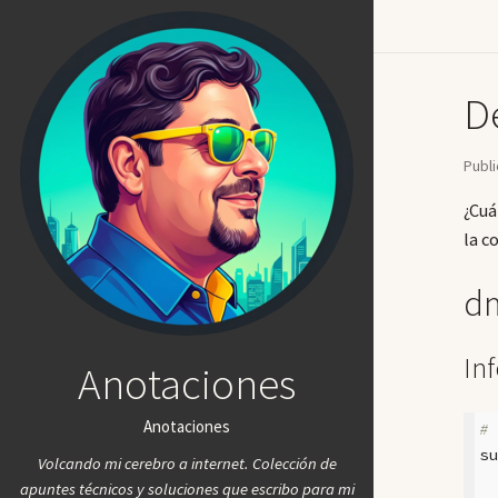
D
Publi
¿Cu
la c
dm
In
Anotaciones
Anotaciones
#
s
Volcando mi cerebro a internet. Colección de
apuntes técnicos y soluciones que escribo para mi