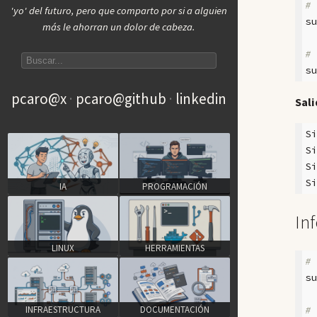
#
'yo' del futuro, pero que comparto por si a alguien
s
más le ahorran un dolor de cabeza.
Search articles
#
s
pcaro@x
pcaro@github
linkedin
Sali
S
S
S
S
IA
PROGRAMACIÓN
In
LINUX
HERRAMIENTAS
#
s
INFRAESTRUCTURA
DOCUMENTACIÓN
#