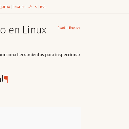
QUEDA
ENGLISH
🌙
☀
RSS
o en Linux
Read in English
porciona herramientas para inspeccionar
l
¶