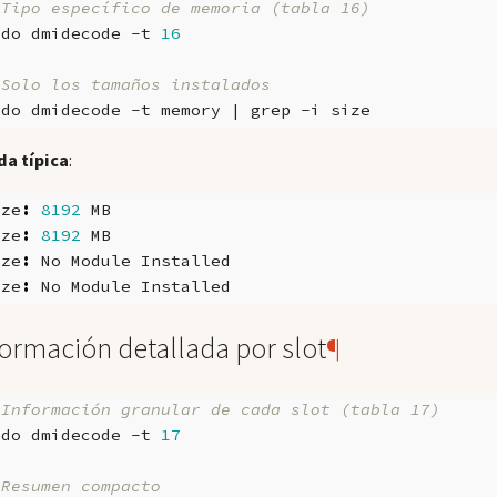
 Tipo específico de memoria (tabla 16)
udo
dmidecode
-t
16
 Solo los tamaños instalados
udo
dmidecode
-t
memory
|
grep
-i
da típica
:
ize
:
8192
MB
ize
:
8192
MB
ize
:
No
Module
Installed
ize
:
No
Module
Installed
formación detallada por slot
¶
 Información granular de cada slot (tabla 17)
udo
dmidecode
-t
17
 Resumen compacto