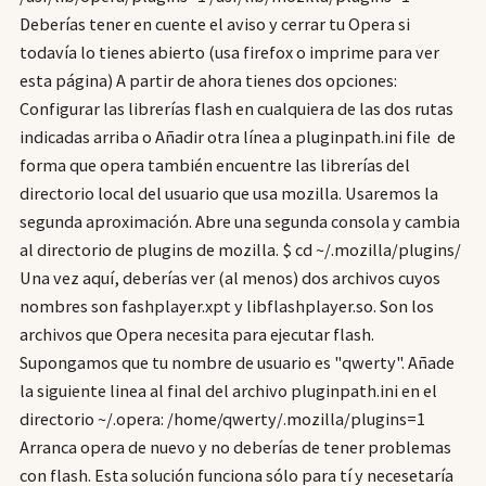
Deberías tener en cuente el aviso y cerrar tu Opera si
todavía lo tienes abierto (usa firefox o imprime para ver
esta página) A partir de ahora tienes dos opciones:
Configurar las librerías flash en cualquiera de las dos rutas
indicadas arriba o Añadir otra línea a pluginpath.ini file de
forma que opera también encuentre las librerías del
directorio local del usuario que usa mozilla. Usaremos la
segunda aproximación. Abre una segunda consola y cambia
al directorio de plugins de mozilla. $ cd ~/.mozilla/plugins/
Una vez aquí, deberías ver (al menos) dos archivos cuyos
nombres son fashplayer.xpt y libflashplayer.so. Son los
archivos que Opera necesita para ejecutar flash.
Supongamos que tu nombre de usuario es "qwerty". Añade
la siguiente linea al final del archivo pluginpath.ini en el
directorio ~/.opera: /home/qwerty/.mozilla/plugins=1
Arranca opera de nuevo y no deberías de tener problemas
con flash. Esta solución funciona sólo para tí y necesetaría