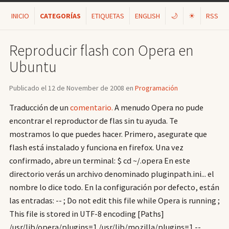
INICIO
CATEGORÍAS
ETIQUETAS
ENGLISH
🌙
☀
RSS
Reproducir flash con Opera en
Ubuntu
Publicado el 12 de November de 2008 en
Programación
Traducción de un
comentario.
A menudo Opera no pude
encontrar el reproductor de flas sin tu ayuda. Te
mostramos lo que puedes hacer. Primero, asegurate que
flash está instalado y funciona en firefox. Una vez
confirmado, abre un terminal: $ cd ~/.opera En este
directorio verás un archivo denominado pluginpath.ini... el
nombre lo dice todo. En la configuración por defecto, están
las entradas: -- ; Do not edit this file while Opera is running ;
This file is stored in UTF-8 encoding [Paths]
/usr/lib/opera/plugins=1 /usr/lib/mozilla/plugins=1 --