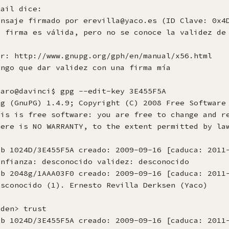
ail dice:

ensaje firmado por erevilla@yaco.es (ID Clave: 0x4D
a firma es válida, pero no se conoce la validez de 
er: http://www.gnupg.org/gph/en/manual/x56.html

engo que dar validez con una firma mía

caro@davinci$ gpg --edit-key 3E455F5A

pg (GnuPG) 1.4.9; Copyright (C) 2008 Free Software 
his is free software: you are free to change and re
here is NO WARRANTY, to the extent permitted by law
ub 1024D/3E455F5A creado: 2009-09-16 [caduca: 2011-
onfianza: desconocido validez: desconocido

ub 2048g/1AAA03F0 creado: 2009-09-16 [caduca: 2011-
esconocido (1). Ernesto Revilla Derksen (Yaco)

den> trust

ub 1024D/3E455F5A creado: 2009-09-16 [caduca: 2011-