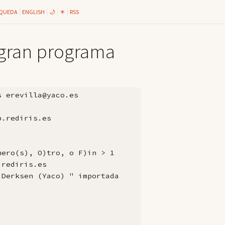
QUEDA
ENGLISH
🌙
☀
RSS
 gran programa
 erevilla@yaco.es

.rediris.es

ero(s), O)tro, o F)in > 1

rediris.es

Derksen (Yaco) " importada
