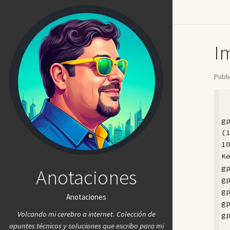
I
Publ
 
g
(
1
K
g
Anotaciones
g
g
Anotaciones
g
Volcando mi cerebro a internet. Colección de
gp
apuntes técnicos y soluciones que escribo para mi