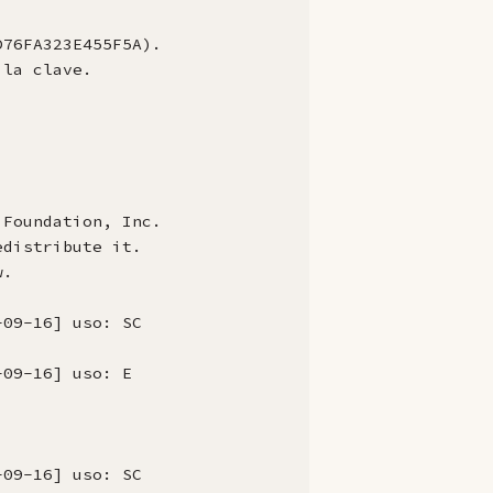
76FA323E455F5A).

la clave.

Foundation, Inc.

distribute it.

.

09-16] uso: SC

09-16] uso: E

09-16] uso: SC
