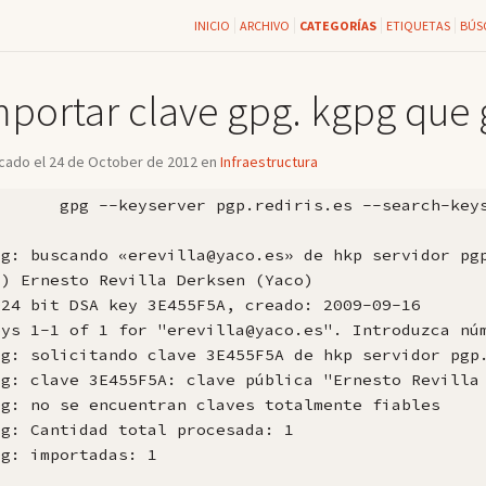
INICIO
ARCHIVO
CATEGORÍAS
ETIQUETAS
BÚS
mportar clave gpg. kgpg que
icado el 24 de October de 2012 en
Infraestructura
       gpg --keyserver pgp.rediris.es --search-keys
pg: buscando «erevilla@yaco.es» de hkp servidor pgp
1) Ernesto Revilla Derksen (Yaco)

024 bit DSA key 3E455F5A, creado: 2009-09-16

eys 1-1 of 1 for "erevilla@yaco.es". Introduzca núm
pg: solicitando clave 3E455F5A de hkp servidor pgp.
pg: clave 3E455F5A: clave pública "Ernesto Revilla 
pg: no se encuentran claves totalmente fiables

pg: Cantidad total procesada: 1

g: importadas: 1
