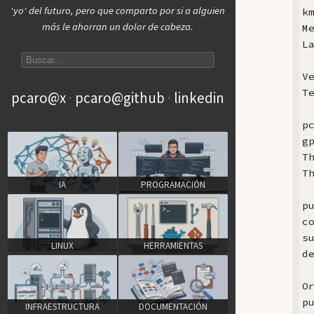
'yo' del futuro, pero que comparto por si a alguien
km
más le ahorran un dolor de cabeza.
M
L
Search articles
V
T
pcaro@x
pcaro@github
linkedin
p
g
T
T
IA
PROGRAMACIÓN
p
c
s
LINUX
HERRAMIENTAS
d
Or
p
INFRAESTRUCTURA
DOCUMENTACIÓN