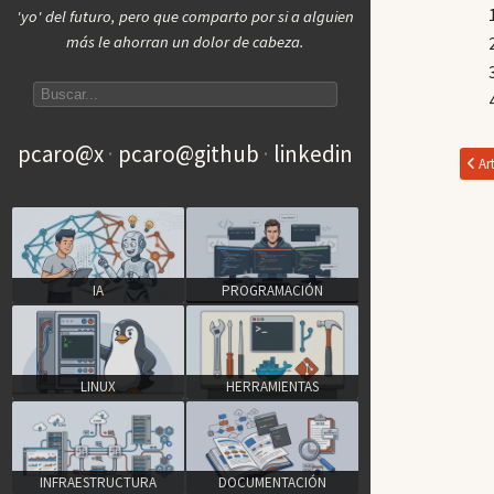
'yo' del futuro, pero que comparto por si a alguien
más le ahorran un dolor de cabeza.
Search articles
pcaro@x
pcaro@github
linkedin
Art
IA
PROGRAMACIÓN
LINUX
HERRAMIENTAS
INFRAESTRUCTURA
DOCUMENTACIÓN