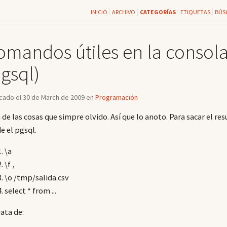
INICIO
ARCHIVO
CATEGORÍAS
ETIQUETAS
BÚS
omandos útiles en la consola
gsql)
cado el 30 de March de 2009 en
Programación
 de las cosas que simpre olvido. Así que lo anoto. Para sacar el res
e el pgsql.
\a
\f ,
\o /tmp/salida.csv
select * from ...
rata de: